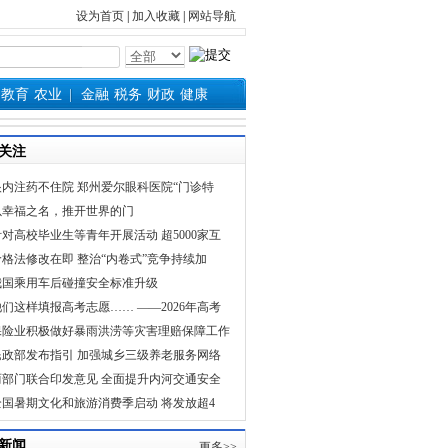
设为首页
|
加入收藏
|
网站导航
教育
农业
金融
税务
财政
健康
关注
眼内注药不住院 郑州爱尔眼科医院“门诊特
以幸福之名，推开世界的门
针对高校毕业生等青年开展活动 超5000家互
价格法修改在即 整治“内卷式”竞争持续加
我国乘用车后碰撞安全标准升级
他们这样填报高考志愿…… ——2026年高考
保险业积极做好暴雨洪涝等灾害理赔保障工作
民政部发布指引 加强城乡三级养老服务网络
两部门联合印发意见 全面提升内河交通安全
全国暑期文化和旅游消费季启动 将发放超4
新闻
更多>>