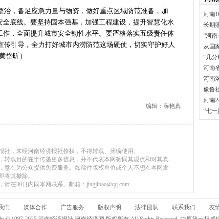
看中原创新跃迁
治，备足应急力量与物资，做好重点区域防范准备，加
河南1
言背后 河南西瓜价差真相是啥
牢安全底线。要坚持固本强基，加强工程建设，提升智慧化水
长期
表团赴新疆考察对接对口支援工
涝工作，全面提升城市安全韧性水平。要严格落实五级责任体
“河南
宣传引导，全力打好城市内涝防范这场硬仗，切实守护好人
家科学技术奖励大会两院院士大
从国
黄岱昕）
”出文化IP群
“几
河南
源装机突破1亿千瓦 占比近六成
河南
”刷新港区速度
豫鲁
）意大利文物在豫开启亚洲首展
河南
三届常委会第二十次会议闭幕
编辑：薛艳真
“七
救灾工作作出重要指示
青岛三城联合发布社保卡居民服
明实践进基层”主题活动在郏县举
济报社，未经河南经济报社授权，不得转载、摘编使用。
常委会第二十次会议开幕
媒体，转载目的在于传递更多信息，并不代表本网赞同其观点和对其真
得者丨“炼油专家”陈俊武：科
，意在为公众提供免费服务。如稿件版权单位或个人不想在本网发
即将其撤除。
义现代化强国，关键在科技自立自
30日内同本网联系。邮箱：jingjibao@qq.com
第十七轮争夺 两小组前四名格
新“耕种”中原
我们
-
媒体合作
-
广告服务
-
版权声明
-
法律团队
-
联系我们
-
友
硬核举措出炉 力促民间投资“