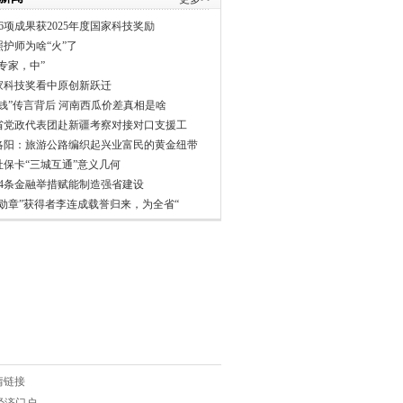
6项成果获2025年度国家科技奖励
照护师为啥“火”了
专家，中”
家科技奖看中原创新跃迁
分钱”传言背后 河南西瓜价差真相是啥
省党政代表团赴新疆考察对接对口支援工
洛阳：旅游公路编织起兴业富民的黄金纽带
社保卡“三城互通”意义几何
24条金融举措赋能制造强省建设
一勋章”获得者李连成载誉归来，为全省“
情链接