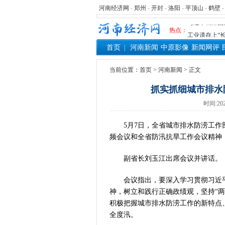
河南省党政代
河南经济网
-
郑州
-
开封
-
洛阳
-
平顶山
-
鹤壁
习近平出席国
热点：
工业遗存上“长
河南可再生能
首页
河南新闻
中原影像
新闻网评
三个“没想到
当前位置：
首页
>
河南新闻
> 正文
336件（组
河南省政协十
抓实抓细城市排水
习近平对防汛
时间:202
郑州、济南、
2026年“文
5月7日，全省城市排水防涝工作部
省政协十三届
频会议和全省防汛抗旱工作会议精神
“七一勋章”获
副省长刘玉江出席会议并讲话。
“建设社会主
豫篮联赛结束
会议指出，要深入学习贯彻习近平
算力，正在重
神，树立和践行正确政绩观，坚持“
河南省二十条
积极把握城市排水防涝工作的新特点
河南省主汛期
全度汛。
“从根本上改