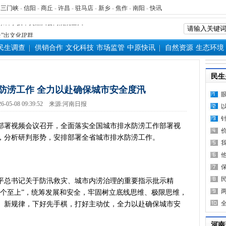
表团赴新疆考察对接对口支援工
-
三门峡
-
信阳
-
商丘
-
许昌
-
驻马店
-
新乡
-
焦作
-
南阳
-
快讯
家科学技术奖励大会两院院士大
”出文化IP群
源装机突破1亿千瓦 占比近六成
民生调查
供销合作
文化科技
市场监管
中原快讯
自然资源
生态环境
”刷新港区速度
）意大利文物在豫开启亚洲首展
民生
三届常委会第二十次会议闭幕
防涝工作 全力以赴确保城市安全度汛
救灾工作作出重要指示
6-05-08 09:39:52
来源:
河南日报
青岛三城联合发布社保卡居民服
明实践进基层”主题活动在郏县举
署视频会议召开，全面落实全国城市排水防涝工作部署视
常委会第二十次会议开幕
，分析研判形势，安排部署全省城市排水防涝工作。
得者丨“炼油专家”陈俊武：科
义现代化强国，关键在科技自立自
第十七轮争夺 两小组前四名格
总书记关于防汛救灾、城市内涝治理的重要指示批示精
新“耕种”中原
两个至上”，统筹发展和安全，牢固树立底线思维、极限思维，
硬核举措出炉 力促民间投资“
、新规律，下好先手棋，打好主动仗，全力以赴确保城市安
防汛抗旱工作专题调度会召开
变了中国人民的前途命运”——
河南