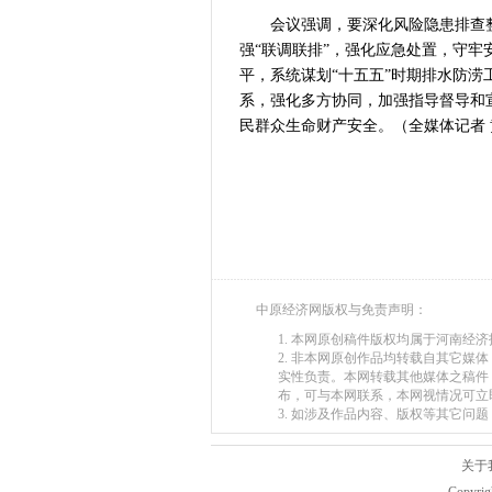
从国家科技奖
会议强调，要深化风险隐患排查整
“几分钱”传
强“联调联排”，强化应急处置，守
河南省党政代
平，系统谋划“十五五”时期排水防
系，强化多方协同，加强指导督导和
习近平出席国
民群众生命财产安全。（全媒体记者 
工业遗存上“长
河南可再生能
三个“没想到
336件（组
河南省政协十
习近平对防汛
郑州、济南、
中原经济网版权与免责声明：
2026年“文
1. 本网原创稿件版权均属于河南经
省政协十三届
2. 非本网原创作品均转载自其它
“七一勋章”获
实性负责。本网转载其他媒体之稿件
布，可与本网联系，本网视情况可立
“建设社会主
3. 如涉及作品内容、版权等其它问题，请在
豫篮联赛结束
算力，正在重
关于
河南省二十条