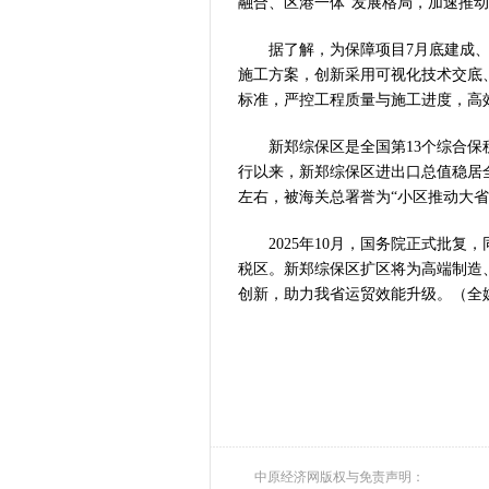
融合、区港一体”发展格局，加速推
习近平出席国
工业遗存上“长
据了解，为保障项目7月底建成、1
施工方案，创新采用可视化技术交底
河南可再生能
标准，严控工程质量与施工进度，高
三个“没想到
336件（组
新郑综保区是全国第13个综合保税区
河南省政协十
行以来，新郑综保区进出口总值稳居
习近平对防汛
左右，被海关总署誉为“小区推动大省
郑州、济南、
2026年“文
2025年10月，国务院正式批复
省政协十三届
税区。新郑综保区扩区将为高端制造
创新，助力我省运贸效能升级。（全媒
“七一勋章”获
“建设社会主
豫篮联赛结束
算力，正在重
河南省二十条
河南省主汛期
“从根本上改
中原经济网版权与免责声明：