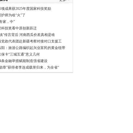
6项成果获2025年度国家科技奖励
照护师为啥“火”了
专家，中”
家科技奖看中原创新跃迁
分钱”传言背后 河南西瓜价差真相是啥
省党政代表团赴新疆考察对接对口支援工
洛阳：旅游公路编织起兴业富民的黄金纽带
社保卡“三城互通”意义几何
24条金融举措赋能制造强省建设
一勋章”获得者李连成载誉归来，为全省“