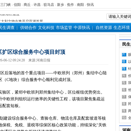
-
三门峡
-
信阳
-
商丘
-
许昌
-
驻马店
-
新乡
-
焦作
-
南阳
-
快讯
源装机突破1亿千瓦 占比近六成
”刷新港区速度
）意大利文物在豫开启亚洲首展
三届常委会第二十次会议闭幕
民生调查
供销合作
文化科技
市场监管
中原快讯
自然资源
生态环境
救灾工作作出重要指示
青岛三城联合发布社保卡居民服
民生
明实践进基层”主题活动在郏县举
区扩区综合服务中心项目封顶
常委会第二十次会议开幕
6-06-12 09:24:28
来源:
河南日报
得者丨“炼油专家”陈俊武：科
义现代化强国，关键在科技自立自
区后落地的首个重点项目——中欧班列（郑州）集结中心陆
第十七轮争夺 两小组前四名格
区（C地块）综合服务中心顺利完成封顶。
新“耕种”中原
验区，紧邻中欧班列郑州集结中心，区位枢纽优势突出。
硬核举措出炉 力促民间投资“
升中欧班列组织运行效率的关键性工程，该项目聚焦集疏运
防汛抗旱工作专题调度会召开
运配套短板。
变了中国人民的前途命运”——
看中原创新跃迁
划建设综合服务中心、查验仓库、物流仓库及配套坡道等核
言背后 河南西瓜价差真相是啥
地保税、免税、退税等综保区核心政策功能，持续深化“关铁
表团赴新疆考察对接对口支援工
河南