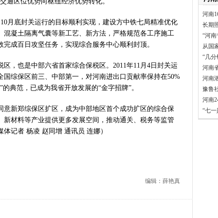
动交通区位优势向枢纽经济优势转化。
家科学技术奖励大会两院院士大
河南1
”出文化IP群
0月底封关运行的目标顺利实现，建设方中铁七局精准优化
长期
、混凝土隔离气囊等新工艺、新方法，严格规范各工序施工
源装机突破1亿千瓦 占比近六成
“河南
效完成百日攻坚任务，实现综合服务中心顺利封顶。
”刷新港区速度
从国
“几
）意大利文物在豫开启亚洲首展
，也是中部六省首家综合保税区。2011年11月4日封关运
河南
三届常委会第二十次会议闭幕
全国综保区前三、中部第一，对河南进出口贡献率保持在50%
河南
救灾工作作出重要指示
”的典范，已成为我省开放发展的“金字招牌”。
豫鲁
青岛三城联合发布社保卡居民服
河南
明实践进基层”主题活动在郏县举
，同意新郑综保区扩区，成为中部地区首个成功扩区的综合保
“七
常委会第二十次会议开幕
、新材料等产业提供更多发展空间，推动通关、税务等监管
体记者 杨凌 赵同增 通讯员 连娜）
得者丨“炼油专家”陈俊武：科
义现代化强国，关键在科技自立自
第十七轮争夺 两小组前四名格
新“耕种”中原
硬核举措出炉 力促民间投资“
编辑：薛艳真
防汛抗旱工作专题调度会召开
变了中国人民的前途命运”——