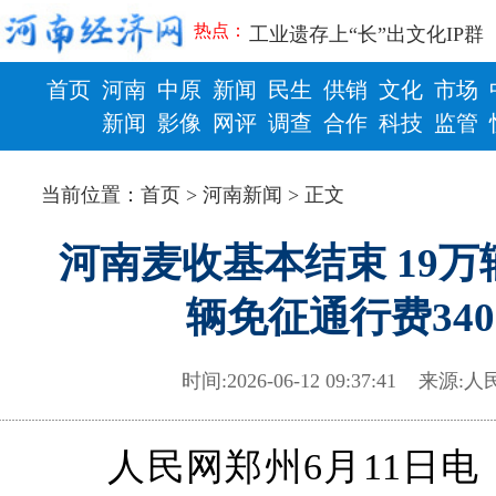
习近平出席国家科学技术奖
工业遗存上“长”出文化IP群
热点：
河南可再生能源装机突破1亿
三个“没想到”刷新港区速度
首页
河南
中原
新闻
民生
供销
文化
市场
336件（组）意大利文物在
新闻
影像
网评
调查
合作
科技
监管
河南省政协十三届常委会第
财政
健康
习近平对防汛救灾工作作出
郑州、济南、青岛三城联合
当前位置：
首页
>
河南新闻
> 正文
2026年“文明实践进基层”
省政协十三届常委会第二十
河南麦收基本结束 19
“七一勋章”获得者丨“炼油
“建设社会主义现代化强国
辆免征通行费34
豫篮联赛结束第十七轮争夺
算力，正在重新“耕种”中原
时间:2026-06-12 09:37:41
来源:
人
河南省二十条硬核举措出炉 
河南省主汛期防汛抗旱工作
“从根本上改变了中国人民的
人民网郑州6月11日电
从国家科技奖看中原创新跃