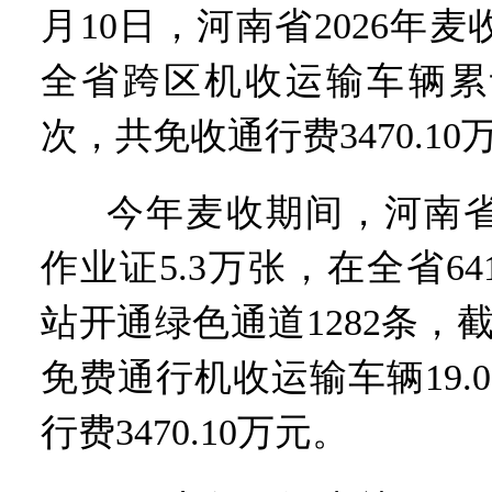
“几分钱”传言背后 河南西
月10日，河南省2026年
河南省党政代表团赴新疆考
习近平出席国家科学技术奖
全省跨区机收运输车辆累计
工业遗存上“长”出文化IP群
河南可再生能源装机突破1亿
次，共免收通行费3470.10
三个“没想到”刷新港区速度
336件（组）意大利文物在
河南省政协十三届常委会第
今年麦收期间，河南
习近平对防汛救灾工作作出
郑州、济南、青岛三城联合
作业证5.3万张，在全省6
2026年“文明实践进基层”
省政协十三届常委会第二十
站开通绿色通道1282条，截
“七一勋章”获得者丨“炼油
“建设社会主义现代化强国
免费通行机收运输车辆19.
豫篮联赛结束第十七轮争夺
算力，正在重新“耕种”中原
行费3470.10万元。
河南省二十条硬核举措出炉 
河南省主汛期防汛抗旱工作