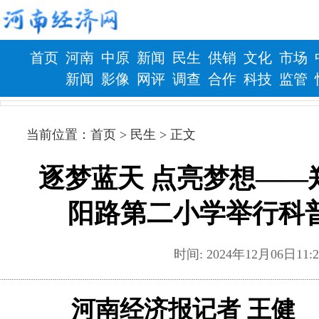
首页
河南
中原
新闻
民生
供销
文化
市场
新闻
影像
网评
调查
合作
科技
监管
财政
健康
当前位置：
首页
> 民生 > 正文
逐梦蓝天 点亮梦想——
阳路第二小学举行科
时间: 2024年12月06日
河南经济报记者 王健