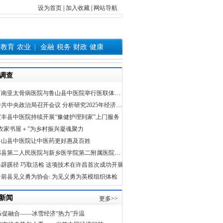
设为首页
|
加入收藏
|
网站导航
教育
农业
金融
税务
财政
健康
调查
河南亚太骨病医院与鲁山县中医院举行医联体合作签约揭牌仪式
中共中央政治局召开会议 分析研究2025年经济工作 研究部署党风廉政建设和反腐败工作 中共中央总书记习近平主持会议
宝丰县中医院持续开展“豫健护理到家”上门服务
“农家书屋＋”为乡村振兴凝魂聚力
鲁山县中医院让中医药更好惠及百姓
郏县第二人民医院与新乡医学院第二附属医院（河南省精神病医院）建立协作医院
另辟蹊径 巧取活检 这项技术在许昌首次成功开展
台前县见义勇为协会: 为见义勇为英模组织体检
新闻
更多>>
条促融合——冰雪经济“热力”升温