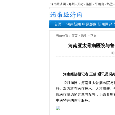
河南经济网
-
郑州
-
开封
-
洛阳
-
平顶山
-
鹤壁
首页
河南新闻
中原影像
新闻网评
当前位置：
首页
> 民生 > 正文
河南亚太骨病医院与鲁
时
河南经济报记者 王倩 通讯员 陆
12月10日，河南亚太骨病医院与
行。双方将在医疗技术、人才培养、
现医疗资源的共享与互补，为该县患
中医特色的医疗服务。