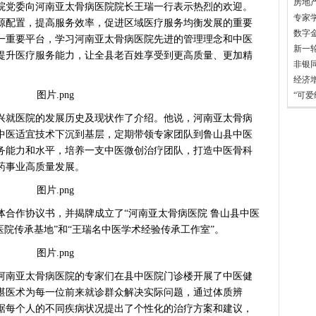
党委向河南亚太骨病医院院长王瑞一行表示热烈的欢迎。
专家
源配置，提高服务效率，促进区域医疗服务均衡发展的重要
数字
一重要平台，学习河南亚太骨病医院先进的管理理念和中医
提升医疗服务能力，让全县老百姓享受到更高质量、更加精
经济
“可
就医院的发展历史及现状作了介绍。他说，河南亚太骨病
中医适宜技术下沉到基层，定期带领专家团队到鲁山县中医
务能力和水平，培养一支中医微创治疗团队，打造中医骨科
药事业高质量发展。
作协议书，并揭牌成立了“河南亚太骨病医院 鲁山县中医
医院传承基地”和“王瑞名中医学术经验传承工作室”。
南亚太骨病医院的专家们在县中医院门诊楼开展了中医健
湛医术为每一位前来就诊群众解决实际问题，通过体质辨
据每个人的不同疾病状况提出了个性化的治疗方案和建议，