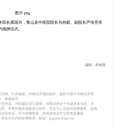
院长慕国兴，鲁山县中医院院长马帅庭、副院长严传亮等
约揭牌仪式。
编辑：薛艳真
原经济网、中原融媒、河南经济报的稿件，版权均属于河南经济报
载、摘编使用。
站）”的作品，均转载自其它媒体，转载目的在于传递更多信息，并
负责。本网转载其他媒体之稿件，意在为公众提供免费服务。如稿
或信息有误，可与本网联系，本网视情况可立即将其撤除。
30日内同本网联系。邮箱：jingjibao@qq.com