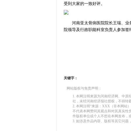
受到大家的一致好评。
河南亚太骨病医院院长王瑞、业务
院领导及行政职能科室负责人参加签
关键字：
网站版权与免责声明：
1. 本网注明来源为河南经济网、中
社，未经河南经济报社授权，不得转
2. 本网注明“来源：XXX（非本网
不代表本网赞同其观点和对其真实性
件版权单位或个人不想在本网发布，
3. 如涉及作品内容、版权等其它问题，请在