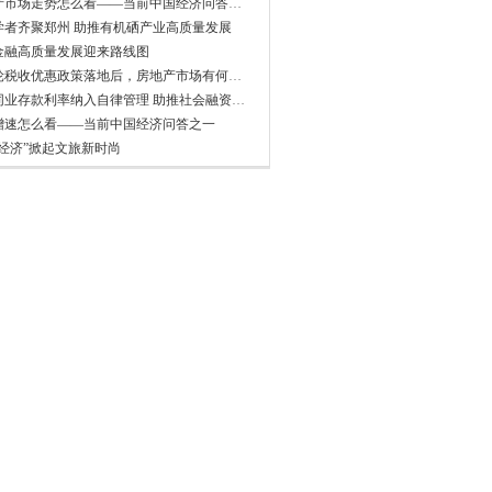
房地产市场走势怎么看——当前中国经济问答之六
学者齐聚郑州 助推有机硒产业高质量发展
金融高质量发展迎来路线图
新一轮税收优惠政策落地后，房地产市场有何反应？
非银同业存款利率纳入自律管理 助推社会融资成本稳中有降
增速怎么看——当前中国经济问答之一
爱经济”掀起文旅新时尚