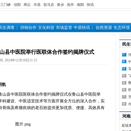
-
三门峡
-
信阳
-
商丘
-
许昌
-
驻马店
-
新乡
-
焦作
-
南阳
-
快讯
民生调查
供销合作
文化科技
市场监管
中原快讯
自然资源
生态环境
民生
山县中医院举行医联体合作签约揭牌仪式
间: 2024年12月10日11:15
明凯
鲁山县中医院医联体合作签约揭牌仪式在鲁山县中医院举
学科建设、中医适宜技术等方面开展全方位的深入合作，实
有骨病及疼痛疾病的老百姓提供更加优质、便捷、高效具有
河南
延链