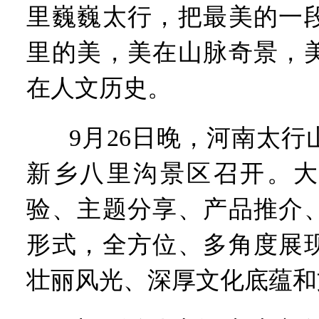
“七一勋章”获得者丨“炼油
里巍巍太行，把最美的一
“建设社会主义现代化强国
豫篮联赛结束第十七轮争夺
里的美，美在山脉奇景，
算力，正在重新“耕种”中原
河南省二十条硬核举措出炉 
在人文历史。
河南省主汛期防汛抗旱工作
“从根本上改变了中国人民的
9月26日晚，河南太
新乡八里沟景区召开。大
验、主题分享、产品推介
形式，全方位、多角度展
壮丽风光、深厚文化底蕴和