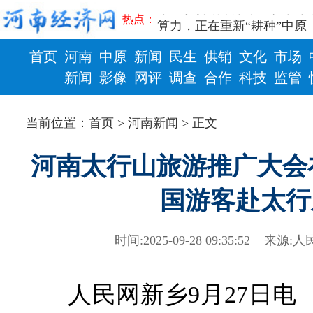
豫篮联赛结束第十七轮争夺
热点：
算力，正在重新“耕种”中原
河南省二十条硬核举措出炉 
首页
河南
中原
新闻
民生
供销
文化
市场
河南省主汛期防汛抗旱工作
“从根本上改变了中国人民的
新闻
影像
网评
调查
合作
科技
监管
从国家科技奖看中原创新跃
财政
健康
“几分钱”传言背后 河南西
当前位置：
首页
>
河南新闻
> 正文
河南省党政代表团赴新疆考
习近平出席国家科学技术奖
河南太行山旅游推广大会
工业遗存上“长”出文化IP群
河南可再生能源装机突破1亿
国游客赴太行
三个“没想到”刷新港区速度
336件（组）意大利文物在
河南省政协十三届常委会第
时间:2025-09-28 09:35:52
来源:
人
习近平对防汛救灾工作作出
郑州、济南、青岛三城联合
2026年“文明实践进基层”
人民网新乡9月27日电
省政协十三届常委会第二十