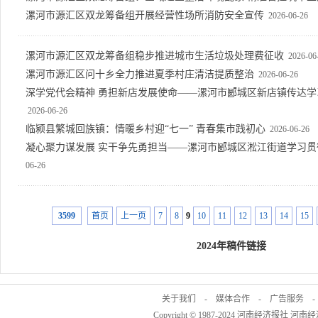
漯河市源汇区双龙筹备组开展经营性场所消防安全宣传
2026-06-26
漯河市源汇区双龙筹备组稳步推进城市生活垃圾处理费征收
2026-06
漯河市源汇区问十乡全力推进夏季村庄清洁提质整治
2026-06-26
深学党代会精神 勇担新店发展使命——漯河市郾城区新店镇传达
2026-06-26
临颍县繁城回族镇：情暖乡村迎“七一” 青春集市践初心
2026-06-26
凝心聚力谋发展 实干争先勇担当——漯河市郾城区淞江街道学习
06-26
3599
首页
上一页
7
8
9
10
11
12
13
14
15
2024年稿件链接
关于我们
-
媒体合作
-
广告服务
Copyright © 1987-2024 河南经济报社 河南