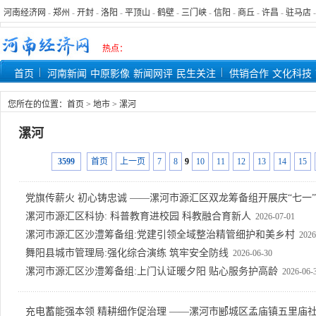
河南经济网
-
郑州
-
开封
-
洛阳
-
平顶山
-
鹤壁
-
三门峡
-
信阳
-
商丘
-
许昌
-
驻马店
热点：
首页
河南新闻
中原影像
新闻网评
民生关注
供销合作
文化科技
您所在的位置：
首页
>
地市
>
漯河
漯河
3599
首页
上一页
7
8
9
10
11
12
13
14
15
党旗传薪火 初心铸忠诚 ——漯河市源汇区双龙筹备组开展庆“七一
漯河市源汇区科协: 科普教育进校园 科教融合育新人
2026-07-01
漯河市源汇区沙澧筹备组:党建引领全域整治精管细护和美乡村
2026
舞阳县城市管理局:强化综合演练 筑牢安全防线
2026-06-30
漯河市源汇区沙澧筹备组:上门认证暖夕阳 贴心服务护高龄
2026-06-
充电蓄能强本领 精耕细作促治理 ——漯河市郾城区孟庙镇五里庙