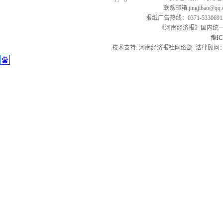
联系邮箱:jingjibao@q
报纸广告热线：0371-53306913
《河南经济报》国内统一刊号
豫IC
技术支持: 河南经济报社网络部 法律顾问