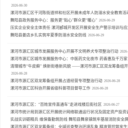
2026-06-30
漯河市源汇区干河陈街道祥和社区开展未成年人防溺水安全教育活
舞阳县政务服务中心：服务更“贴心”群众更“暖心”
2026-06-29
压实企业安全主体责任 漯河郾城开发区开展安全生产警示培训与应
舞阳县姜店乡扎实筑牢夏季防溺水安全防线
2026-06-29
漯河市源汇区城市发展服务中心开展不文明养犬专项整治行动
2026-
漯河市源汇区城市发展服务中心：中医药文化夜市 药香惠及千万家
清理城市“牛皮癣” 焕新街巷新风貌 ——漯河市源汇区双龙筹备组
2026-06-28
漯河市源汇区双龙筹备组开展占道经营专项整治行动
2026-06-28
漯河市源汇区科协开展省级科普项目督导工作
2026-06-28
漯河市源汇区：“百姓宣传直通车”走进戏楼后街社区
2026-06-27
漯河市统计局到源汇区开展统计网络联通运行状况及固定资产投资
实战实训砺精兵 维保备勤筑防线 舞阳县舞泉镇筑牢基层消防安全
漯河市源汇区双龙筹备组：全域巡查整治环境乱象 精准管控筑牢生